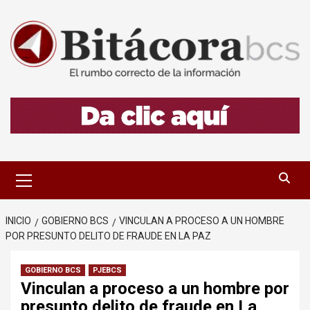
Saltar
al
contenido
Menú
primario
INICIO
GOBIERNO BCS
VINCULAN A PROCESO A UN HOMBRE
POR PRESUNTO DELITO DE FRAUDE EN LA PAZ
GOBIERNO BCS
PJEBCS
Vinculan a proceso a un hombre por
presunto delito de fraude en La