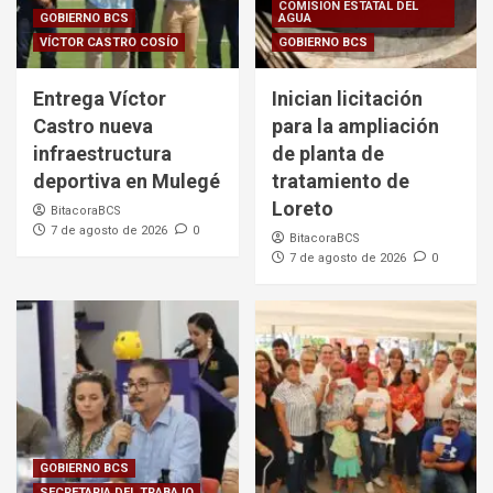
COMISION ESTATAL DEL
GOBIERNO BCS
AGUA
VÍCTOR CASTRO COSÍO
GOBIERNO BCS
Entrega Víctor
Inician licitación
Castro nueva
para la ampliación
infraestructura
de planta de
deportiva en Mulegé
tratamiento de
Loreto
BitacoraBCS
7 de agosto de 2026
0
BitacoraBCS
7 de agosto de 2026
0
GOBIERNO BCS
SECRETARIA DEL TRABAJO