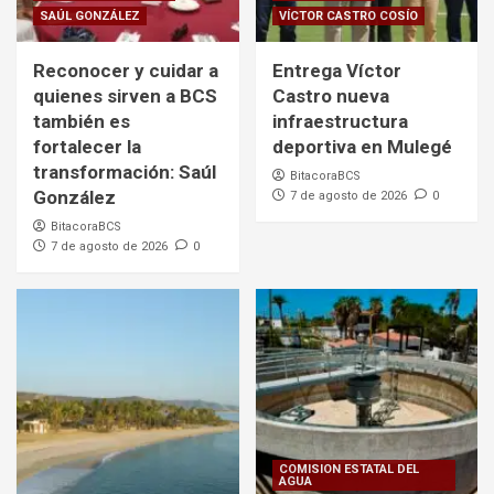
SAÚL GONZÁLEZ
VÍCTOR CASTRO COSÍO
Reconocer y cuidar a
Entrega Víctor
quienes sirven a BCS
Castro nueva
también es
infraestructura
fortalecer la
deportiva en Mulegé
transformación: Saúl
BitacoraBCS
González
7 de agosto de 2026
0
BitacoraBCS
7 de agosto de 2026
0
COMISION ESTATAL DEL
AGUA