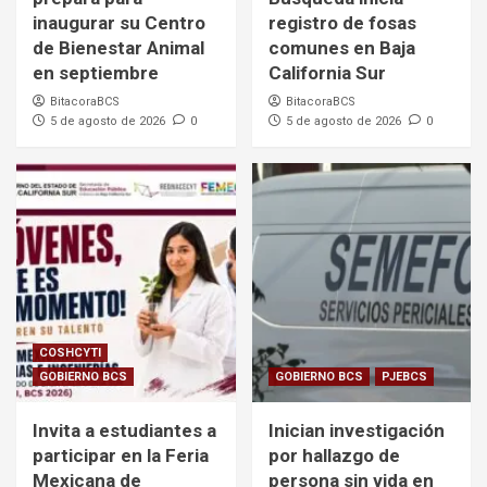
inaugurar su Centro
registro de fosas
de Bienestar Animal
comunes en Baja
en septiembre
California Sur
BitacoraBCS
BitacoraBCS
5 de agosto de 2026
0
5 de agosto de 2026
0
COSHCYTI
GOBIERNO BCS
GOBIERNO BCS
PJEBCS
Invita a estudiantes a
Inician investigación
participar en la Feria
por hallazgo de
Mexicana de
persona sin vida en