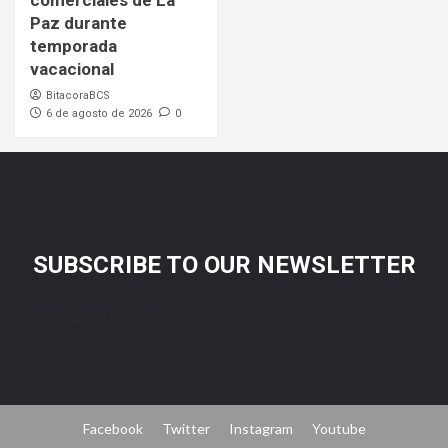
comerciales de La
Paz durante
temporada
vacacional
BitacoraBCS
6 de agosto de 2026
0
SUBSCRIBE TO OUR NEWSLETTER
[mc4wp_form id="206"]
Facebook
Twitter
Instagram
Youtube