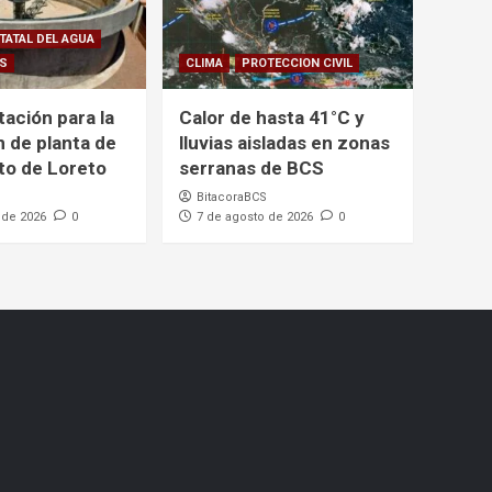
TATAL DEL AGUA
CS
CLIMA
PROTECCION CIVIL
itación para la
Calor de hasta 41°C y
n de planta de
lluvias aisladas en zonas
to de Loreto
serranas de BCS
BitacoraBCS
 de 2026
0
7 de agosto de 2026
0