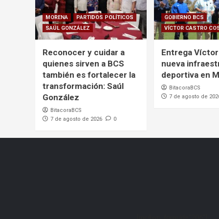
MORENA
PARTIDOS POLÍTICOS
GOBIERNO BCS
SAÚL GONZÁLEZ
VÍCTOR CASTRO CO
Reconocer y cuidar a
Entrega Víctor
quienes sirven a BCS
nueva infraest
también es fortalecer la
deportiva en 
transformación: Saúl
BitacoraBCS
González
7 de agosto de 202
BitacoraBCS
7 de agosto de 2026
0
[mc4wp_form id="206"]