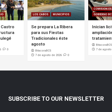
COMISION ES
SÍO
LOS CABOS
MUNICIPIOS
GOBIERNO B
 Castro
Se prepara La Ribera
Inician lic
ructura
para sus Fiestas
ampliació
Mulegé
Tradicionales éste
tratamien
agosto
BitacoraBCS
6
0
7 de agosto
BitacoraBCS
7 de agosto de 2026
0
SUBSCRIBE TO OUR NEWSLETTER