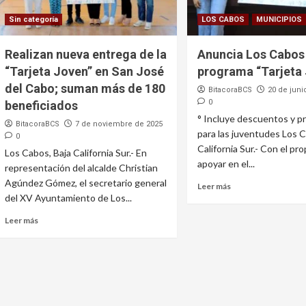
Sin categoría
LOS CABOS
MUNICIPIOS
Realizan nueva entrega de la
Anuncia Los Cabos
“Tarjeta Joven” en San José
programa “Tarjeta
del Cabo; suman más de 180
BitacoraBCS
20 de juni
0
beneficiados
° Incluye descuentos y 
BitacoraBCS
7 de noviembre de 2025
para las juventudes Los C
0
California Sur.- Con el pr
Los Cabos, Baja California Sur.- En
apoyar en el...
representación del alcalde Christian
Agúndez Gómez, el secretario general
Leer más
del XV Ayuntamiento de Los...
Leer más