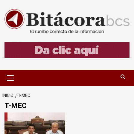
Saltar
al
contenido
Menú
primario
INICIO
T-MEC
T-MEC