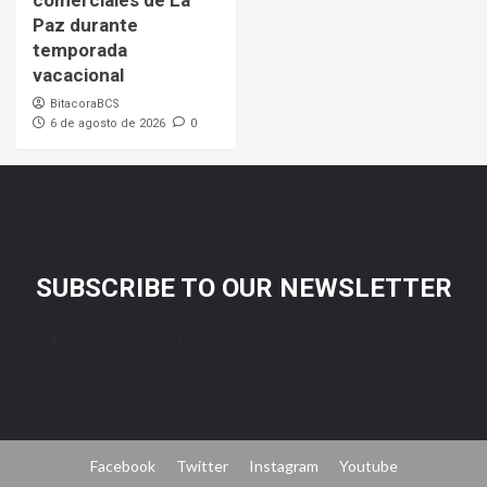
comerciales de La
Paz durante
temporada
vacacional
BitacoraBCS
6 de agosto de 2026
0
SUBSCRIBE TO OUR NEWSLETTER
[mc4wp_form id="206"]
Facebook
Twitter
Instagram
Youtube