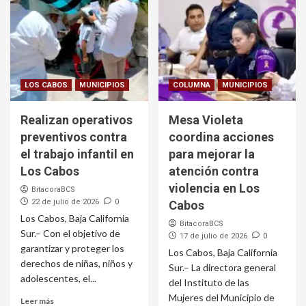
LOS CABOS
MUNICIPIOS
COLUMNA
MUNICIPIOS
Realizan operativos
Mesa Violeta
preventivos contra
coordina acciones
el trabajo infantil en
para mejorar la
Los Cabos
atención contra
violencia en Los
BitacoraBCS
22 de julio de 2026
0
Cabos
Los Cabos, Baja California
BitacoraBCS
Sur.– Con el objetivo de
17 de julio de 2026
0
garantizar y proteger los
Los Cabos, Baja California
derechos de niñas, niños y
Sur.– La directora general
adolescentes, el...
del Instituto de las
Mujeres del Municipio de
Leer más