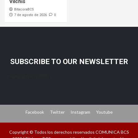
Vilchis
BitacoraBCS
7 de agosto de 2026
0
SUBSCRIBE TO OUR NEWSLETTER
[mc4wp_form id="206"]
Facebook
Twitter
Instagram
Youtube
Copyright © Todos los derechos reservados COMUNICA BCS