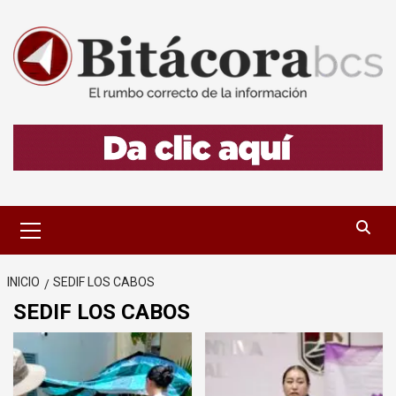
Saltar
al
contenido
Menú
primario
INICIO
SEDIF LOS CABOS
SEDIF LOS CABOS