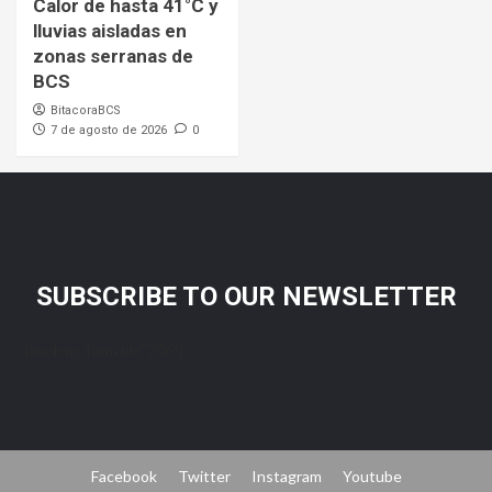
Calor de hasta 41°C y
lluvias aisladas en
zonas serranas de
BCS
BitacoraBCS
7 de agosto de 2026
0
SUBSCRIBE TO OUR NEWSLETTER
[mc4wp_form id="206"]
Facebook
Twitter
Instagram
Youtube