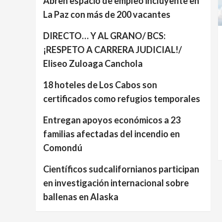
Abren espacio de empleo incluyente en
La Paz con más de 200 vacantes
DIRECTO… Y AL GRANO/ BCS:
¡RESPETO A CARRERA JUDICIAL!/
Eliseo Zuloaga Canchola
18 hoteles de Los Cabos son
certificados como refugios temporales
Entregan apoyos económicos a 23
familias afectadas del incendio en
Comondú
Científicos sudcalifornianos participan
en investigación internacional sobre
ballenas en Alaska