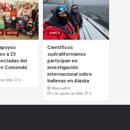
CS
SETUE
UABCS
 apoyos
Científicos
os a 23
sudcalifornianos
fectadas del
participan en
 en Comondú
investigación
internacional sobre
ballenas en Alaska
 de 2026
0
BitacoraBCS
6 de agosto de 2026
0