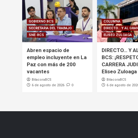
GOBIERNO BCS
COLUMNA
SECRETARIA DEL TRABAJO
DIRECTO... Y AL GRA
SNE-BCS
ELISEO ZULOAGA
Abren espacio de
DIRECTO… Y A
empleo incluyente en La
BCS: ¡RESPET
Paz con más de 200
CARRERA JUDI
vacantes
Eliseo Zuloaga
BitacoraBCS
BitacoraBCS
6 de agosto de 2026
0
6 de agosto de 202