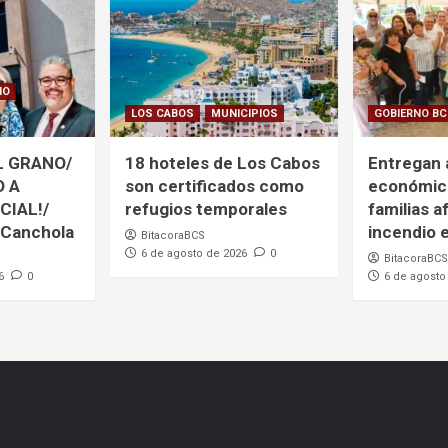
NO
LOS CABOS
MUNICIPIOS
GOBIERNO B
L GRANO/
18 hoteles de Los Cabos
Entregan
O A
son certificados como
económic
CIAL!/
refugios temporales
familias a
 Canchola
incendio
BitacoraBCS
6 de agosto de 2026
0
BitacoraBCS
6
0
6 de agosto