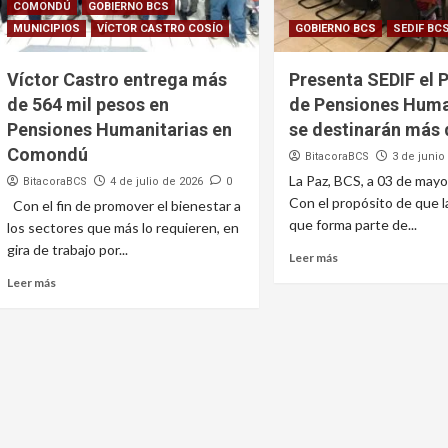
COMONDÚ
GOBIERNO BCS
MUNICIPIOS
VÍCTOR CASTRO COSÍO
GOBIERNO BCS
SEDIF BC
Víctor Castro entrega más
Presenta SEDIF el
de 564 mil pesos en
de Pensiones Huma
Pensiones Humanitarias en
se destinarán más
Comondú
BitacoraBCS
3 de junio
La Paz, BCS, a 03 de mayo
BitacoraBCS
4 de julio de 2026
0
Con el propósito de que l
Con el fin de promover el bienestar a
que forma parte de...
los sectores que más lo requieren, en
gira de trabajo por...
Leer más
Leer más