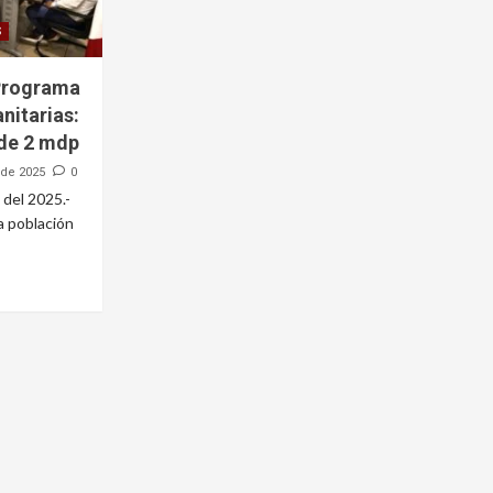
S
 Programa
nitarias:
 de 2 mdp
 de 2025
0
 del 2025.-
a población