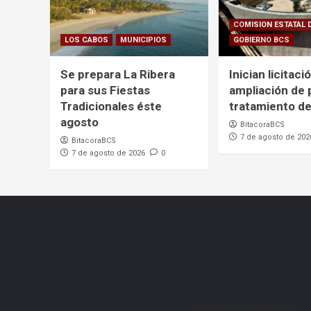
COMISION ESTATAL 
LOS CABOS
MUNICIPIOS
GOBIERNO BCS
Se prepara La Ribera
Inician licitaci
para sus Fiestas
ampliación de 
Tradicionales éste
tratamiento de
agosto
BitacoraBCS
7 de agosto de 202
BitacoraBCS
7 de agosto de 2026
0
[mc4wp_form id="206"]