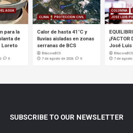
DEL AGUA
COLUMNA
CLIMA
PROTECCION CIVIL
JOSE LUIS P
ón para la
Calor de hasta 41°C y
EQUILIBRI
planta de
lluvias aisladas en zonas
¡FACTOR 
 Loreto
serranas de BCS
José Luis
BitacoraBCS
BitacoraBCS
6
0
7 de agosto de 2026
0
7 de agosto
SUBSCRIBE TO OUR NEWSLETTER