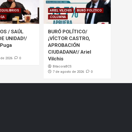
EQUILIBRIOS
ARIEL VILCHIS
BURÓ POLÍTICO
UGA
COLUMNA
OS / SAÚL
BURÓ POLÍTICO/
DE UNIDAD!/
¡VÍCTOR CASTRO,
 Puga
APROBACIÓN
CIUDADANA!/ Ariel
Vilchis
 de 2026
0
BitacoraBCS
7 de agosto de 2026
0