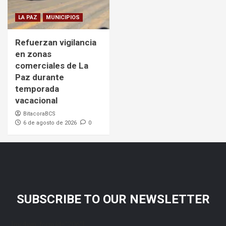
LA PAZ
MUNICIPIOS
Refuerzan vigilancia
en zonas
comerciales de La
Paz durante
temporada
vacacional
BitacoraBCS
6 de agosto de 2026
0
SUBSCRIBE TO OUR NEWSLETTER
[mc4wp_form id="206"]