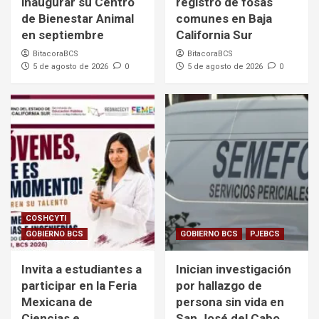
inaugurar su Centro
registro de fosas
de Bienestar Animal
comunes en Baja
en septiembre
California Sur
BitacoraBCS
BitacoraBCS
5 de agosto de 2026
0
5 de agosto de 2026
0
COSHCYTI
GOBIERNO BCS
GOBIERNO BCS
PJEBCS
Invita a estudiantes a
Inician investigación
participar en la Feria
por hallazgo de
Mexicana de
persona sin vida en
Ciencias e
San José del Cabo