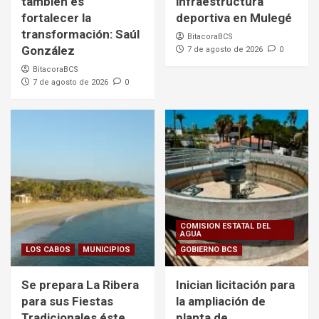
también es
infraestructura
fortalecer la
deportiva en Mulegé
transformación: Saúl
BitacoraBCS
González
7 de agosto de 2026
0
BitacoraBCS
7 de agosto de 2026
0
COMISION ESTATAL DEL
AGUA
LOS CABOS
MUNICIPIOS
GOBIERNO BCS
Se prepara La Ribera
Inician licitación para
para sus Fiestas
la ampliación de
Tradicionales éste
planta de