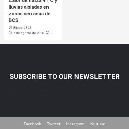
Calor de hasta 41°C y
lluvias aisladas en
zonas serranas de
BCS
BitacoraBCS
7 de agosto de 2026
0
SUBSCRIBE TO OUR NEWSLETTER
[mc4wp_form id="206"]
Facebook
Twitter
Instagram
Youtube