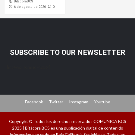
BitacoraBCS
6 de agosto de 2026
0
SUBSCRIBE TO OUR NEWSLETTER
[mc4wp_form id="206"]
Facebook
Twitter
Instagram
Youtube
Copyright © Todos los derechos reservados COMUNICA BCS
2025 | Bitácora BCS es una publicación digital de contenido
informativo con sede en Baja California Sur, México. Todos los