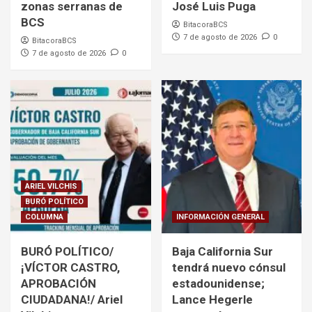
zonas serranas de
José Luis Puga
BCS
BitacoraBCS
7 de agosto de 2026
0
BitacoraBCS
7 de agosto de 2026
0
ARIEL VILCHIS
BURÓ POLÍTICO
COLUMNA
INFORMACIÓN GENERAL
BURÓ POLÍTICO/
Baja California Sur
¡VÍCTOR CASTRO,
tendrá nuevo cónsul
APROBACIÓN
estadounidense;
CIUDADANA!/ Ariel
Lance Hegerle