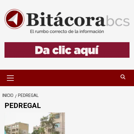
Saltar
al
contenido
Menú
primario
INICIO
PEDREGAL
PEDREGAL