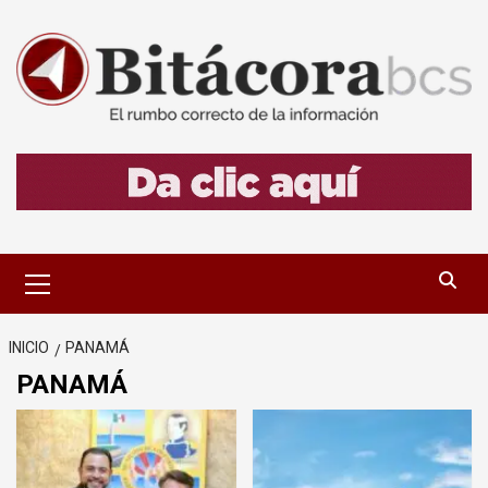
Saltar
al
contenido
Menú
primario
INICIO
PANAMÁ
PANAMÁ