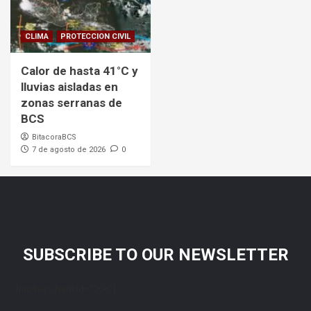
CLIMA
PROTECCION CIVIL
Calor de hasta 41°C y
lluvias aisladas en
zonas serranas de
BCS
BitacoraBCS
7 de agosto de 2026
0
SUBSCRIBE TO OUR NEWSLETTER
[mc4wp_form id="206"]