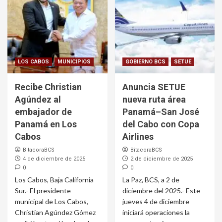
LOS CABOS
MUNICIPIOS
GOBIERNO BCS
SETUE
Recibe Christian
Anuncia SETUE
Agúndez al
nueva ruta área
embajador de
Panamá–San José
Panamá en Los
del Cabo con Copa
Cabos
Airlines
BitacoraBCS
BitacoraBCS
4 de diciembre de 2025
2 de diciembre de 2025
0
0
Los Cabos, Baja California
La Paz, BCS, a 2 de
Sur.- El presidente
diciembre del 2025.- Este
municipal de Los Cabos,
jueves 4 de diciembre
Christian Agúndez Gómez
iniciará operaciones la