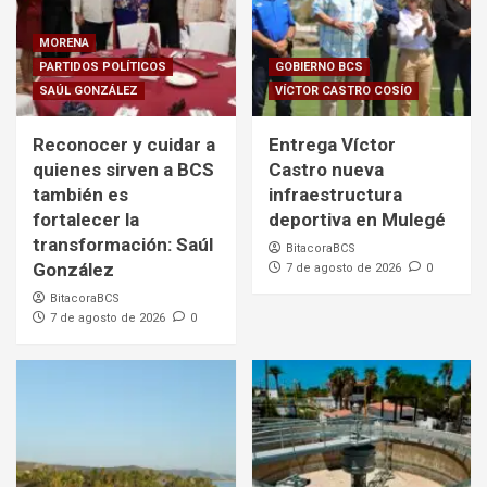
MORENA
PARTIDOS POLÍTICOS
GOBIERNO BCS
SAÚL GONZÁLEZ
VÍCTOR CASTRO COSÍO
Reconocer y cuidar a
Entrega Víctor
quienes sirven a BCS
Castro nueva
también es
infraestructura
fortalecer la
deportiva en Mulegé
transformación: Saúl
BitacoraBCS
González
7 de agosto de 2026
0
BitacoraBCS
7 de agosto de 2026
0