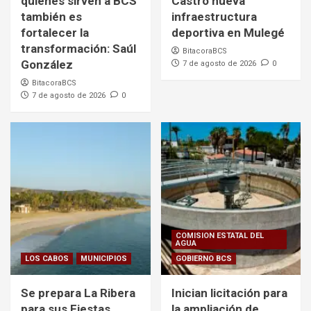
quienes sirven a BCS
Castro nueva
también es
infraestructura
fortalecer la
deportiva en Mulegé
transformación: Saúl
BitacoraBCS
González
7 de agosto de 2026
0
BitacoraBCS
7 de agosto de 2026
0
COMISION ESTATAL DEL
AGUA
LOS CABOS
MUNICIPIOS
GOBIERNO BCS
Se prepara La Ribera
Inician licitación para
para sus Fiestas
la ampliación de