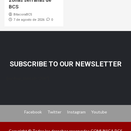
zonas serranas de
BCS
BitacoraBCS
7 de agosto de 2026
0
SUBSCRIBE TO OUR NEWSLETTER
[mc4wp_form id="206"]
Facebook
Twitter
Instagram
Youtube
Copyright © Todos los derechos reservados COMUNICA BCS