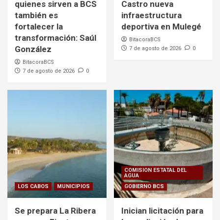
quienes sirven a BCS
Castro nueva
también es
infraestructura
fortalecer la
deportiva en Mulegé
transformación: Saúl
BitacoraBCS
González
7 de agosto de 2026
0
BitacoraBCS
7 de agosto de 2026
0
COMISION ESTATAL DEL
AGUA
LOS CABOS
MUNICIPIOS
GOBIERNO BCS
Se prepara La Ribera
Inician licitación para