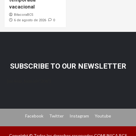
vacacional
BitacoraBCS
6 de agosto de 2026
0
SUBSCRIBE TO OUR NEWSLETTER
[mc4wp_form id="206"]
Facebook
Twitter
Instagram
Youtube
Copyright © Todos los derechos reservados COMUNICA BCS