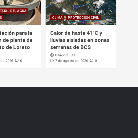
TATAL DEL AGUA
CS
CLIMA
PROTECCION CIVIL
itación para la
Calor de hasta 41°C y
n de planta de
lluvias aisladas en zonas
to de Loreto
serranas de BCS
BitacoraBCS
 de 2026
0
7 de agosto de 2026
0