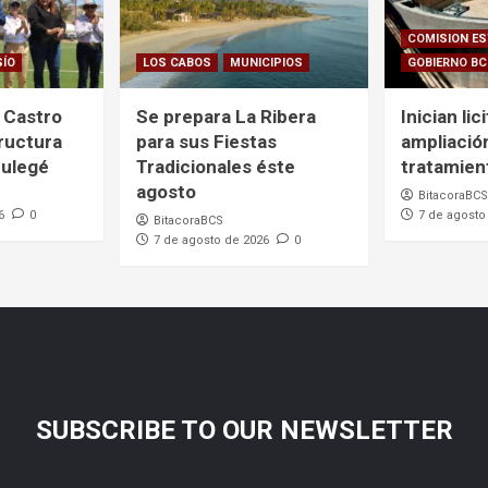
COMISION ES
SÍO
LOS CABOS
MUNICIPIOS
GOBIERNO B
 Castro
Se prepara La Ribera
Inician lic
ructura
para sus Fiestas
ampliació
Mulegé
Tradicionales éste
tratamien
agosto
BitacoraBCS
6
0
7 de agosto
BitacoraBCS
7 de agosto de 2026
0
SUBSCRIBE TO OUR NEWSLETTER