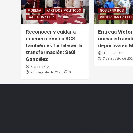
MORENA
PARTIDOS POLÍTICOS
GOBIERNO BCS
SAÚL GONZÁLEZ
VÍCTOR CASTRO CO
Reconocer y cuidar a
Entrega Víctor
quienes sirven a BCS
nueva infraest
también es fortalecer la
deportiva en 
transformación: Saúl
BitacoraBCS
González
7 de agosto de 202
BitacoraBCS
7 de agosto de 2026
0
[mc4wp_form id="206"]