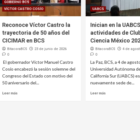
GOBIERNO BCS
VÍCTOR CASTRO COSÍO
UABCS
Reconoce Víctor Castro la
Inician en la UABCS
trayectoria de 50 años del
actividades de Clu
CICIMAR en BCS
Ciencia México 20
BitacoraBCS
23 de junio de 2026
BitacoraBCS
4 de agost
0
0
El gobernador Víctor Manuel Castro
La Paz, BCS, a 4 de agost
Cosío encabezó la sesión solemne del
Universidad Autónoma de
Congreso del Estado con motivo del
California Sur (UABCS) es
50 aniversario del...
nuevamente sede de...
Leer más
Leer más