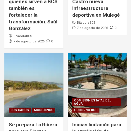
quienes sirven a BCS
Castro nueva
también es
infraestructura
fortalecer la
deportiva en Mulegé
transformación: Saúl
BitacoraBCS
González
7 de agosto de 2026
0
BitacoraBCS
7 de agosto de 2026
0
COMISION ESTATAL DEL
AGUA
LOS CABOS
MUNICIPIOS
GOBIERNO BCS
Se prepara La Ribera
Inician licitación para