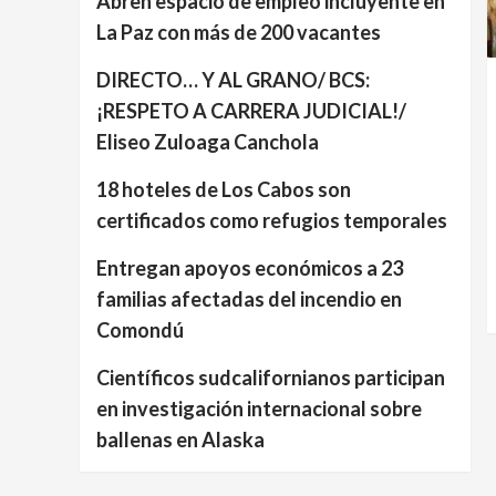
Abren espacio de empleo incluyente en
La Paz con más de 200 vacantes
DIRECTO… Y AL GRANO/ BCS:
¡RESPETO A CARRERA JUDICIAL!/
Eliseo Zuloaga Canchola
18 hoteles de Los Cabos son
certificados como refugios temporales
Entregan apoyos económicos a 23
familias afectadas del incendio en
Comondú
Científicos sudcalifornianos participan
en investigación internacional sobre
ballenas en Alaska