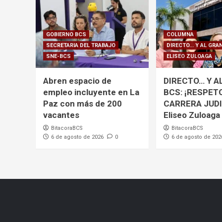
GOBIERNO BCS
COLUMNA
SECRETARIA DEL TRABAJO
DIRECTO... Y AL GRA
SNE-BCS
ELISEO ZULOAGA
Abren espacio de
DIRECTO… Y A
empleo incluyente en La
BCS: ¡RESPET
Paz con más de 200
CARRERA JUDI
vacantes
Eliseo Zuloaga
BitacoraBCS
BitacoraBCS
6 de agosto de 2026
0
6 de agosto de 202