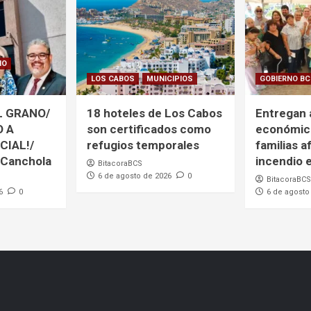
NO
LOS CABOS
MUNICIPIOS
GOBIERNO B
L GRANO/
18 hoteles de Los Cabos
Entregan
O A
son certificados como
económic
CIAL!/
refugios temporales
familias a
 Canchola
incendio
BitacoraBCS
6 de agosto de 2026
0
BitacoraBCS
6
0
6 de agosto