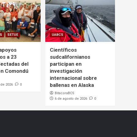
CS
SETUE
UABCS
 apoyos
Científicos
os a 23
sudcalifornianos
fectadas del
participan en
 en Comondú
investigación
internacional sobre
ballenas en Alaska
 de 2026
0
BitacoraBCS
6 de agosto de 2026
0