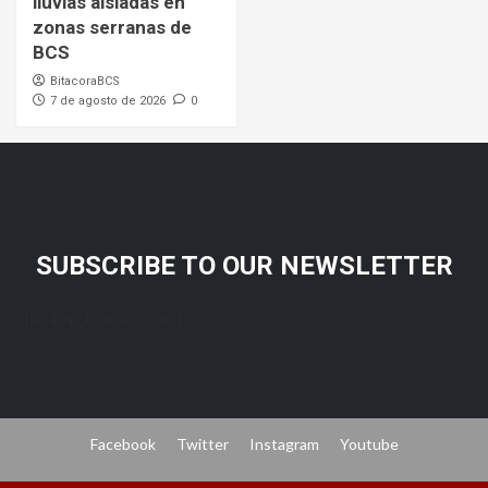
lluvias aisladas en
zonas serranas de
BCS
BitacoraBCS
7 de agosto de 2026
0
SUBSCRIBE TO OUR NEWSLETTER
[mc4wp_form id="206"]
Facebook
Twitter
Instagram
Youtube