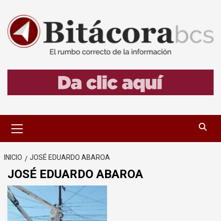
Saltar
al
contenido
Menú
primario
INICIO
JOSÉ EDUARDO ABAROA
JOSÉ EDUARDO ABAROA