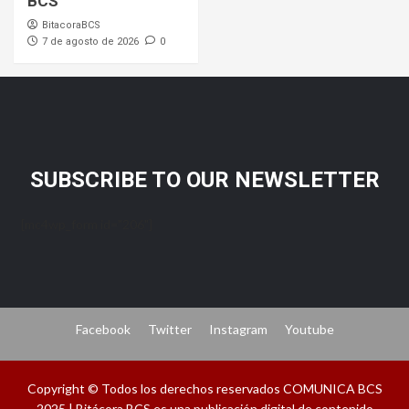
BCS
BitacoraBCS
7 de agosto de 2026
0
SUBSCRIBE TO OUR NEWSLETTER
[mc4wp_form id="206"]
Facebook
Twitter
Instagram
Youtube
Copyright © Todos los derechos reservados COMUNICA BCS
2025 | Bitácora BCS es una publicación digital de contenido