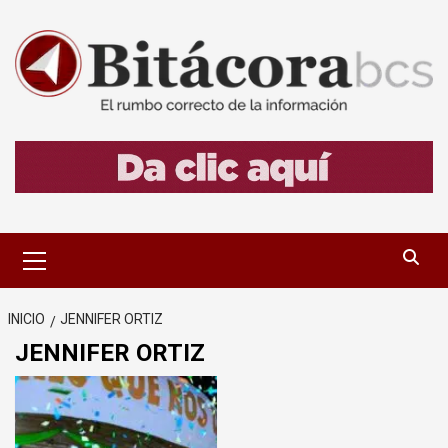
Saltar
al
contenido
Menú
primario
INICIO
JENNIFER ORTIZ
JENNIFER ORTIZ