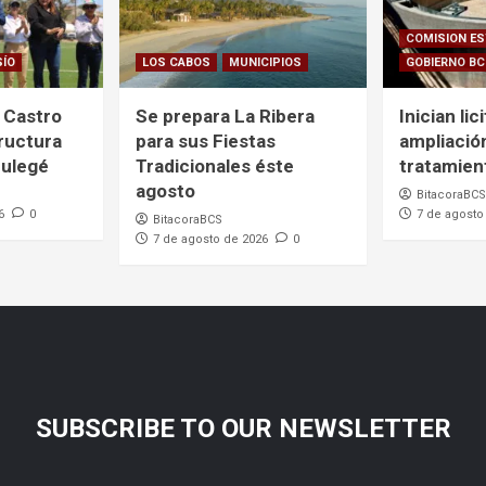
COMISION ES
SÍO
LOS CABOS
MUNICIPIOS
GOBIERNO B
 Castro
Se prepara La Ribera
Inician lic
ructura
para sus Fiestas
ampliació
Mulegé
Tradicionales éste
tratamien
agosto
BitacoraBCS
6
0
7 de agosto
BitacoraBCS
7 de agosto de 2026
0
SUBSCRIBE TO OUR NEWSLETTER