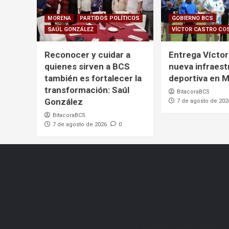
MORENA
PARTIDOS POLÍTICOS
GOBIERNO BCS
SAÚL GONZÁLEZ
VÍCTOR CASTRO CO
Reconocer y cuidar a
Entrega Víctor
quienes sirven a BCS
nueva infraest
también es fortalecer la
deportiva en 
transformación: Saúl
BitacoraBCS
González
7 de agosto de 202
BitacoraBCS
7 de agosto de 2026
0
[mc4wp_form id="206"]