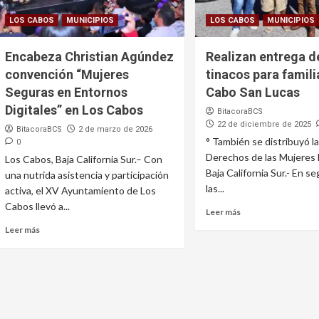
LOS CABOS
MUNICIPIOS
LOS CABOS
MUNICIPIOS
Encabeza Christian Agúndez
Realizan entrega d
convención “Mujeres
tinacos para famili
Seguras en Entornos
Cabo San Lucas
Digitales” en Los Cabos
BitacoraBCS
22 de diciembre de 2025
BitacoraBCS
2 de marzo de 2026
° También se distribuyó la
0
Derechos de las Mujeres 
Los Cabos, Baja California Sur.– Con
Baja California Sur.- En s
una nutrida asistencia y participación
las...
activa, el XV Ayuntamiento de Los
Cabos llevó a...
Leer más
Leer más