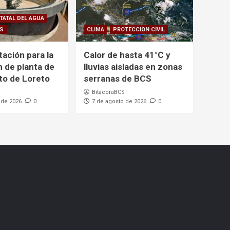
TATAL DEL AGUA
CS
CLIMA
PROTECCION CIVIL
itación para la
Calor de hasta 41°C y
n de planta de
lluvias aisladas en zonas
to de Loreto
serranas de BCS
BitacoraBCS
 de 2026
0
7 de agosto de 2026
0