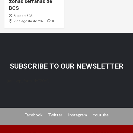
zonas serranas de
BCS
BitacoraBCS
7 de agosto de 2026
0
SUBSCRIBE TO OUR NEWSLETTER
[mc4wp_form id="206"]
Facebook
Twitter
Instagram
Youtube