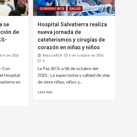
GOBIERNO BCS
SALUD
a se
Hospital Salvatierra realiza
ución de
nueva jornada de
SS-
cateterismos y cirugías de
corazón en niñas y niños
ubre de 2025
BitacoraBCS
6 de octubre de 2025
0
.- Con
La Paz, BCS, a 06 de octubre del
el Hospital
2025.- La expectativa y calidad de vida
vatierra en
de siete niñas, niños y...
Leer más