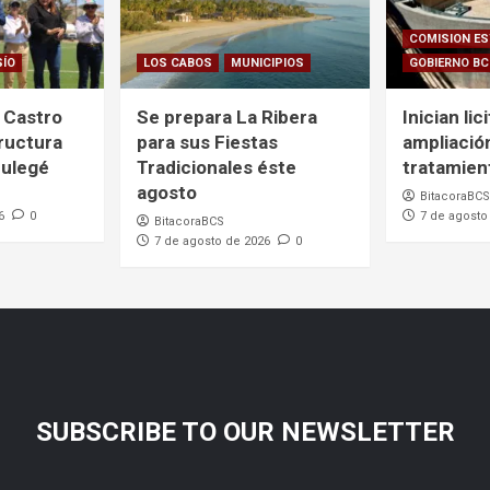
COMISION ES
SÍO
LOS CABOS
MUNICIPIOS
GOBIERNO B
 Castro
Se prepara La Ribera
Inician lic
ructura
para sus Fiestas
ampliació
Mulegé
Tradicionales éste
tratamien
agosto
BitacoraBCS
6
0
7 de agosto
BitacoraBCS
7 de agosto de 2026
0
SUBSCRIBE TO OUR NEWSLETTER