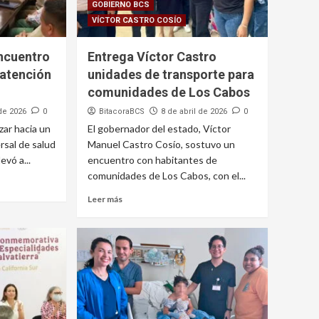
GOBIERNO BCS
VÍCTOR CASTRO COSÍO
Encuentro
Entrega Víctor Castro
 atención
unidades de transporte para
comunidades de Los Cabos
 de 2026
0
BitacoraBCS
8 de abril de 2026
0
zar hacia un
El gobernador del estado, Víctor
rsal de salud
Manuel Castro Cosío, sostuvo un
evó a...
encuentro con habitantes de
comunidades de Los Cabos, con el...
Leer más