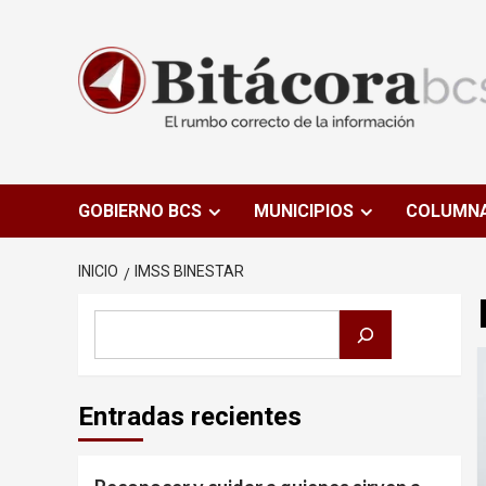
Saltar
al
contenido
GOBIERNO BCS
MUNICIPIOS
COLUMN
INICIO
IMSS BINESTAR
Buscar
Entradas recientes