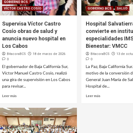
GOBIERNO BCS
VÍCTOR CASTRO COSÍO
GOBIERNO BCS
SALUD
Supervisa Víctor Castro
Hospital Salvatierr
Cosío obras de salud y
convierte en instit
anuncia nuevo hospital en
especialidades IM
Los Cabos
Bienestar: VMCC
BitacoraBCS
18 de marzo de 2026
BitacoraBCS
13 de oct
0
0
El gobernador de Baja California Sur,
La Paz, Baja California Sur
Víctor Manuel Castro Cosío, realizó
motivo de la conversión d
una gira de supervisión en Los Cabos
General Juan María de Sal
para revisar...
Hospital de...
Leer más
Leer más