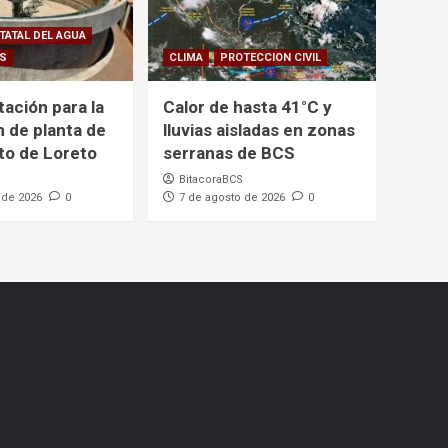
TATAL DEL AGUA
CS
CLIMA
PROTECCION CIVIL
itación para la
Calor de hasta 41°C y
n de planta de
lluvias aisladas en zonas
to de Loreto
serranas de BCS
BitacoraBCS
 de 2026
0
7 de agosto de 2026
0