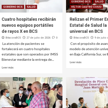
GOBIERNO BCS
SALUD
GOBIERNO BCS
SALUD
VÍCTOR CASTRO COSÍO
Cuatro hospitales recibirán
Relizan el Primer 
nuevos equipos portátiles
Estatal de Salud la
de rayos X en BCS
universal en BCS
BitacoraBCS
27 de julio de 2026
0
BitacoraBCS
9 de julio
La atención de pacientes se
Con el propósito de avan
fortalecerá en cuatro hospitales
modelo de atención unive
estatales que son operados por IMSS
en Baja California Sur, se ll
Bienestar mediante la entrega de...
Leer más
Leer más