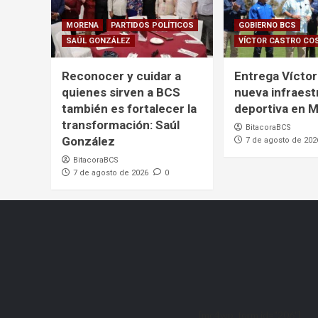
MORENA
PARTIDOS POLÍTICOS
GOBIERNO BCS
SAÚL GONZÁLEZ
VÍCTOR CASTRO CO
Reconocer y cuidar a
Entrega Víctor
quienes sirven a BCS
nueva infraest
también es fortalecer la
deportiva en 
transformación: Saúl
BitacoraBCS
González
7 de agosto de 202
BitacoraBCS
7 de agosto de 2026
0
[mc4wp_form id="206"]