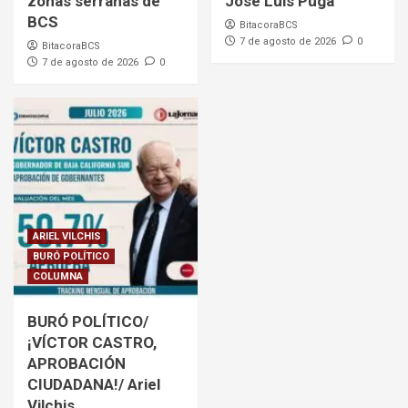
zonas serranas de
José Luis Puga
BCS
BitacoraBCS
7 de agosto de 2026
0
BitacoraBCS
7 de agosto de 2026
0
ARIEL VILCHIS
BURÓ POLÍTICO
COLUMNA
BURÓ POLÍTICO/
¡VÍCTOR CASTRO,
APROBACIÓN
CIUDADANA!/ Ariel
Vilchis