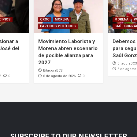
CIPIOS
CROC
MORENA
MORENA
P
PARTIDOS POLÍTICOS
SAÚL GONZÁ
sionar a
Movimiento Laborista y
Debemos 
 José del
Morena abren escenario
para segu
de posible alianza para
Saúl Gonz
2027
BitacoraBCS
6 de agosto
BitacoraBCS
6
0
6 de agosto de 2026
0
SUBSCRIBE TO OUR NEWSLETTER