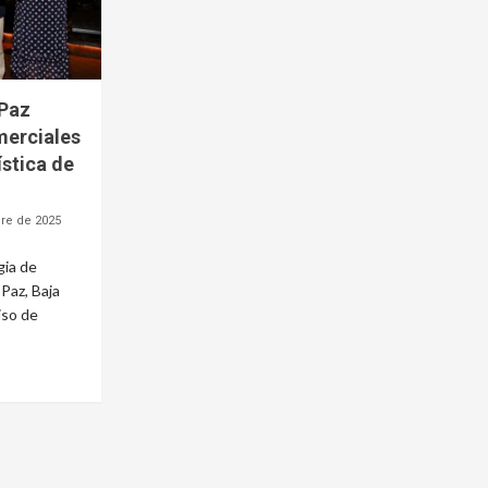
 Paz
merciales
ística de
re de 2025
gia de
Paz, Baja
iso de