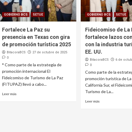
GOBIERNO BCS
SETUE
GOBIERNO BCS
SETUE
Fortalece La Paz su
Fideicomiso de La
presencia en Texas con gira
fortalece lazos co
de promoción turística 2025
con la industria tur
EE. UU.
BitacoraBCS
27 de octubre de 2025
0
BitacoraBCS
6 de octub
° Como parte de la estrategia de
0
promoción internacional El
Como parte de la estrate
Fideicomiso de Turismo de La Paz
promoción turística de La 
(FITUPAZ) llevó a cabo...
California Sur, el Fideicom
Turismo de La...
Leer más
Leer más