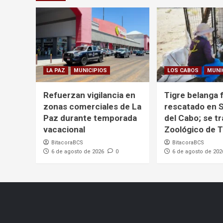
LA PAZ
MUNICIPIOS
LOS CABOS
MUNI
Refuerzan vigilancia en
Tigre belanga 
zonas comerciales de La
rescatado en 
Paz durante temporada
del Cabo; se tr
vacacional
Zoológico de T
BitacoraBCS
BitacoraBCS
6 de agosto de 2026
0
6 de agosto de 202