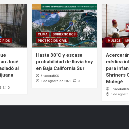
CLIMA
GOBIERNO BCS
CIPIOS
PROTECCION CIVIL
MULEGE
M
fue
Hasta 30°C y escasa
Acercarán
San José
probabilidad de lluvia hoy
médica in
asladó al
en Baja California Sur
para infan
ijuana
Shriners 
BitacoraBCS
Mulegé
6 de agosto de 2026
0
6
0
BitacoraBCS
5 de agosto