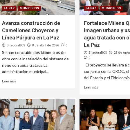
LA PAZ
MUNICIPIOS
LA PAZ
MUNICIPIOS
Avanza construcción de
Fortalece Milena Q
Camellones Choyeros y
imagen urbana y u
Línea Púrpura en La Paz
agua tratada con o
La Paz
BitacoraBCS
8 de abril de 2026
0
Se han concluido dos kilómetros de
BitacoraBCS
28 de ene
0
obra con la instalación del sistema de
El proyecto se llevará a 
riego con agua tratada La
conjunto con la CROC, el
administración municipal...
del Estado y el Fideicomiso
Leer más
Leer más