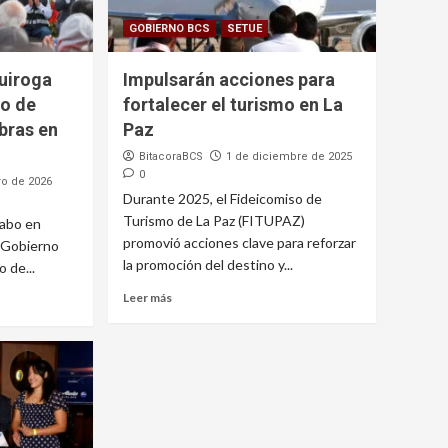
GOBIERNO BCS
SETUE
uiroga
Impulsarán acciones para
so de
fortalecer el turismo en La
bras en
Paz
BitacoraBCS
1 de diciembre de 2025
0
ro de 2026
Durante 2025, el Fideicomiso de
Turismo de La Paz (FITUPAZ)
cabo en
promovió acciones clave para reforzar
 Gobierno
la promoción del destino y...
 de...
Leer más