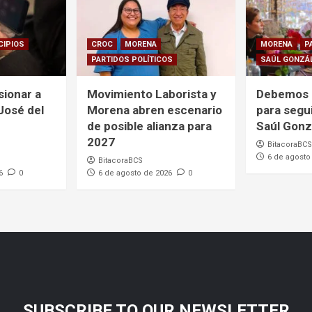
CIPIOS
CROC
MORENA
MORENA
P
PARTIDOS POLÍTICOS
SAÚL GONZÁ
sionar a
Movimiento Laborista y
Debemos 
 José del
Morena abren escenario
para segu
de posible alianza para
Saúl Gonz
2027
BitacoraBCS
6 de agosto
BitacoraBCS
6
0
6 de agosto de 2026
0
SUBSCRIBE TO OUR NEWSLETTER