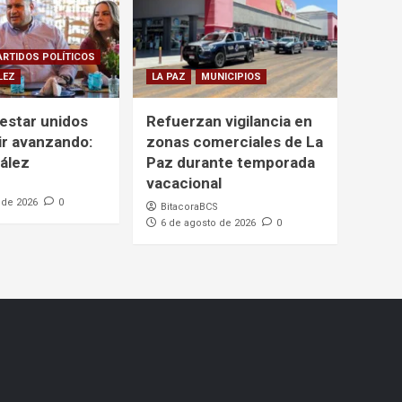
ARTIDOS POLÍTICOS
LEZ
LA PAZ
MUNICIPIOS
estar unidos
Refuerzan vigilancia en
ir avanzando:
zonas comerciales de La
ález
Paz durante temporada
vacacional
 de 2026
0
BitacoraBCS
6 de agosto de 2026
0