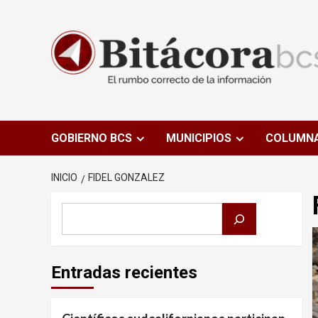
Saltar
al
contenido
GOBIERNO BCS
MUNICIPIOS
COLUMN
INICIO
FIDEL GONZALEZ
Buscar
Entradas recientes