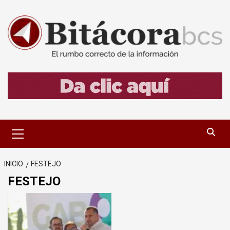
Saltar
al
contenido
Menú
primario
INICIO
FESTEJO
FESTEJO