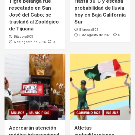
Tigre belanga fue
Hasta 30°C y escasa
rescatado en San
probabilidad de lluvia
José del Cabo; se
hoy en Baja California
trasladó al Zoológico
Sur
de Tijuana
BitacoraBCS
6 de agosto de 2026
0
BitacoraBCS
6 de agosto de 2026
0
MULEGE
MUNICIPIOS
GOBIERNO BCS
INSUDE
Acercarán atención
Atletas
médica internacional
sudcalifornianos