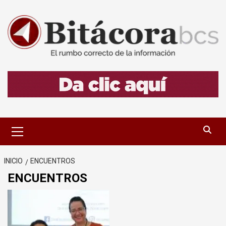
Saltar
al
contenido
Menú
primario
INICIO
ENCUENTROS
ENCUENTROS