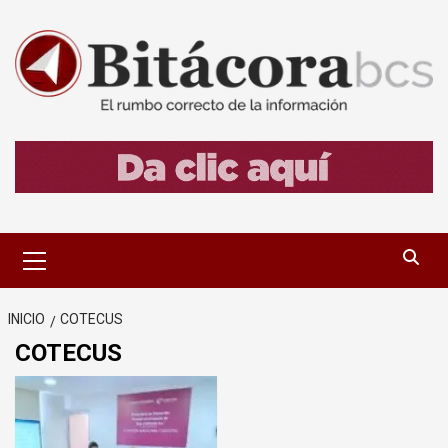
Saltar
al
contenido
Menú
primario
INICIO
COTECUS
COTECUS