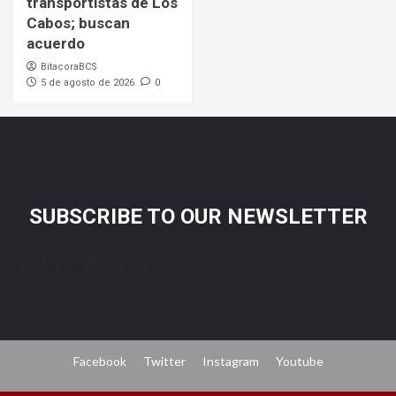
transportistas de Los
Cabos; buscan
acuerdo
BitacoraBCS
5 de agosto de 2026
0
SUBSCRIBE TO OUR NEWSLETTER
[mc4wp_form id="206"]
Facebook
Twitter
Instagram
Youtube