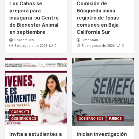
Los Cabos se
Comisión de
prepara para
Búsqueda inicia
inaugurar su Centro
registro de fosas
de Bienestar Animal
comunes en Baja
en septiembre
California Sur
BitacoraBCS
BitacoraBCS
5 de agosto de 2026
0
5 de agosto de 2026
0
COSHCYTI
GOBIERNO BCS
GOBIERNO BCS
PJEBCS
Invita a estudiantes a
Inician investigación