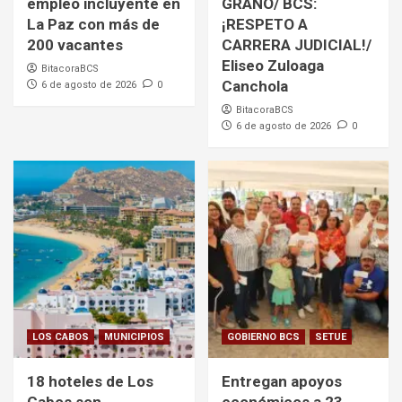
empleo incluyente en
GRANO/ BCS:
La Paz con más de
¡RESPETO A
200 vacantes
CARRERA JUDICIAL!/
Eliseo Zuloaga
BitacoraBCS
Canchola
6 de agosto de 2026
0
BitacoraBCS
6 de agosto de 2026
0
LOS CABOS
MUNICIPIOS
GOBIERNO BCS
SETUE
18 hoteles de Los
Entregan apoyos