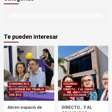
Te pueden interesar
GOBIERNO BCS
COLUMNA
SECRETARIA DEL TRABAJO
DIRECTO... Y AL GRANO
SNE-BCS
ELISEO ZULOAGA
Abren espacio de
DIRECTO… Y AL