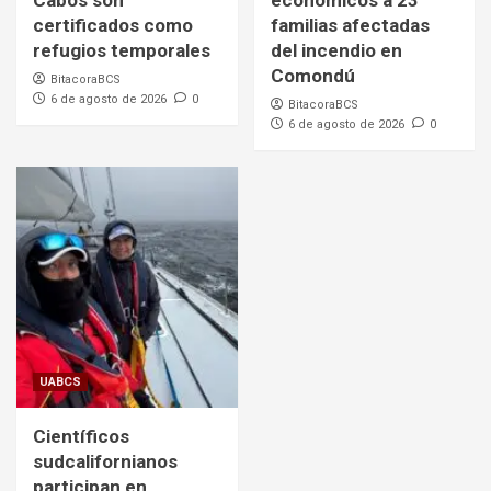
Cabos son
económicos a 23
certificados como
familias afectadas
refugios temporales
del incendio en
Comondú
BitacoraBCS
6 de agosto de 2026
0
BitacoraBCS
6 de agosto de 2026
0
UABCS
Científicos
sudcalifornianos
participan en