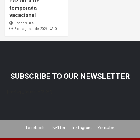
Paz durante
temporada
vacacional
BitacoraBCS
6 de agosto de 2026
0
SUBSCRIBE TO OUR NEWSLETTER
[mc4wp_form id="206"]
Facebook
Twitter
Instagram
Youtube