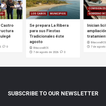
COMISION ES
SÍO
LOS CABOS
MUNICIPIOS
GOBIERNO B
 Castro
Se prepara La Ribera
Inician lic
ructura
para sus Fiestas
ampliació
Mulegé
Tradicionales éste
tratamien
agosto
BitacoraBCS
6
0
7 de agosto
BitacoraBCS
7 de agosto de 2026
0
SUBSCRIBE TO OUR NEWSLETTER