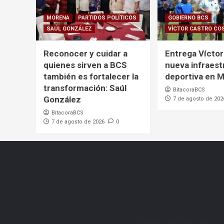
MORENA
PARTIDOS POLÍTICOS
GOBIERNO BCS
SAÚL GONZÁLEZ
VÍCTOR CASTRO CO
Reconocer y cuidar a
Entrega Víctor
quienes sirven a BCS
nueva infraest
también es fortalecer la
deportiva en 
transformación: Saúl
BitacoraBCS
González
7 de agosto de 202
BitacoraBCS
7 de agosto de 2026
0
[mc4wp_form id="206"]