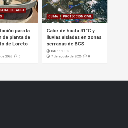
TATAL DEL AGUA
CS
CLIMA
PROTECCION CIVIL
itación para la
Calor de hasta 41°C y
n de planta de
lluvias aisladas en zonas
to de Loreto
serranas de BCS
BitacoraBCS
 de 2026
0
7 de agosto de 2026
0