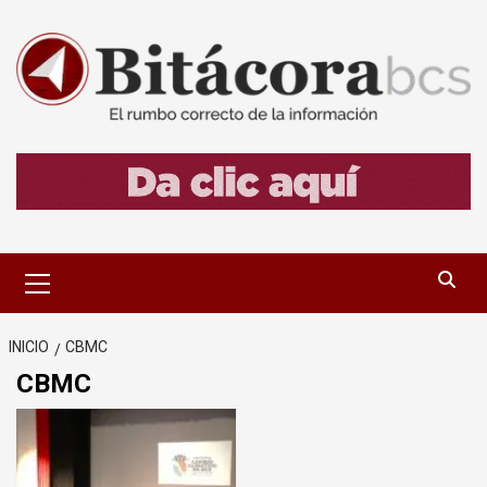
Saltar
al
contenido
Menú
primario
INICIO
CBMC
CBMC