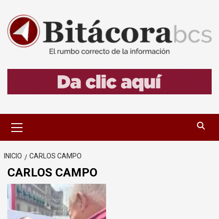
Saltar
al
contenido
Menú
primario
INICIO
CARLOS CAMPO
CARLOS CAMPO