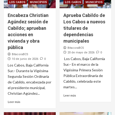
LOS CABOS
MUNICIPIOS
LOS CABOS
MUNICIPIOS
Encabeza Christian
Aprueba Cabildo de
Agúndez sesión de
Los Cabos a nuevos
Cabildo; aprueban
titulares de
acciones en
dependencias
vivienda y obra
municipales
pública
BitacoraBCS
20 de mayo de 2026
0
BitacoraBCS
Los Cabos, Baja California
10 de junio de 2026
0
Sur.– En el marco de la
Los Cabos, Baja California
Vigésima Primera Sesión
Sur.– Durante la Vigésima
Pública Extraordinaria de
Segunda Sesión Ordinaria
Cabildo, celebrada este
de Cabildo, encabezada por
martes...
el presidente municipal,
Christian Agúndez...
Leer más
Leer más