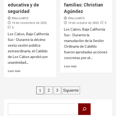
educativa y de
familias: Christian
seguridad
Agúndez
BitacoraBCS
BitacoraBCS
14 de noviembre de 2025
14 de octubre de 2025
0
0
Los Cabos, Baja California
Los Cabos, Baja California
Sur.– Durante la
Sur.– Durante la décimo
reanudación de la Sesión
sexta sesión pública
Ordinaria de Cabildo
extraordinaria, el Cabildo
fueron aprobadas acciones
de Los Cabos aprobó por
concretas por el...
unanimidad...
Leer más
Leer más
Paginación
1
2
3
Siguiente
de
entradas
Buscar