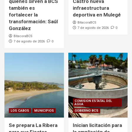
quienes sirven a BCS
Castro nueva
también es
infraestructura
fortalecer la
deportiva en Mulegé
transformación: Saúl
BitacoraBCS
González
7 de agosto de 2026
0
BitacoraBCS
7 de agosto de 2026
0
COMISION ESTATAL DEL
AGUA
LOS CABOS
MUNICIPIOS
GOBIERNO BCS
Se prepara La Ribera
Inician licitación para