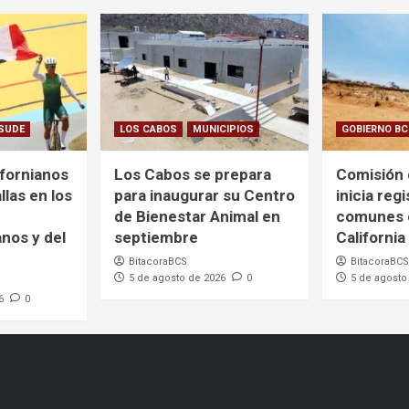
SUDE
LOS CABOS
MUNICIPIOS
GOBIERNO B
ifornianos
Los Cabos se prepara
Comisión
las en los
para inaugurar su Centro
inicia reg
de Bienestar Animal en
comunes 
nos y del
septiembre
California
BitacoraBCS
BitacoraBCS
5 de agosto de 2026
0
5 de agosto
6
0