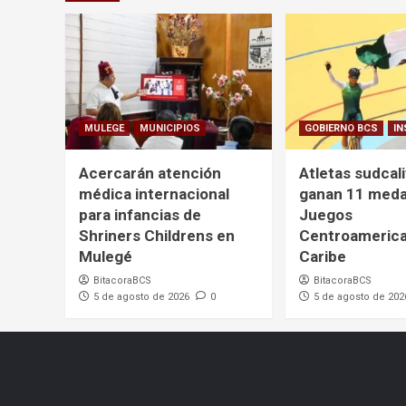
MULEGE
MUNICIPIOS
GOBIERNO BCS
IN
Acercarán atención
Atletas sudcal
médica internacional
ganan 11 medal
para infancias de
Juegos
Shriners Childrens en
Centroamerica
Mulegé
Caribe
BitacoraBCS
BitacoraBCS
5 de agosto de 2026
0
5 de agosto de 202