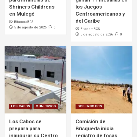
Shriners Childrens
los Juegos
en Mulegé
Centroamericanos y
del Caribe
BitacoraBCS
5 de agosto de 2026
0
BitacoraBCS
5 de agosto de 2026
0
LOS CABOS
MUNICIPIOS
GOBIERNO BCS
Los Cabos se
Comisión de
prepara para
Búsqueda inicia
inaugurar su Centro
registro de fosas