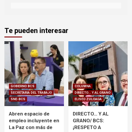
Te pueden interesar
GOBIERNO BCS
COLUMNA
SECRETARIA DEL TRABAJO
DIRECTO... Y AL GRANO
SNE-BCS
ELISEO ZULOAGA
Abren espacio de
DIRECTO… Y AL
empleo incluyente en
GRANO/ BCS:
La Paz con más de
¡RESPETO A