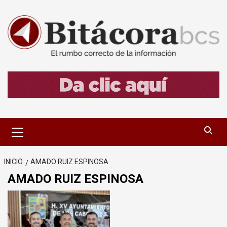
Saltar
al
contenido
Menú
primario
INICIO
AMADO RUIZ ESPINOSA
AMADO RUIZ ESPINOSA