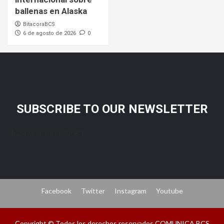
ballenas en Alaska
BitacoraBCS
6 de agosto de 2026
0
SUBSCRIBE TO OUR NEWSLETTER
[mc4wp_form id="206"]
Facebook
Twitter
Instagram
Youtube
Copyright © Todos los derechos reservados COMUNICA BCS