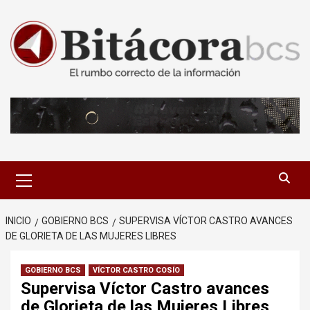
Saltar
al
contenido
Menú
primario
INICIO
GOBIERNO BCS
SUPERVISA VÍCTOR CASTRO AVANCES
DE GLORIETA DE LAS MUJERES LIBRES
GOBIERNO BCS
VÍCTOR CASTRO COSÍO
Supervisa Víctor Castro avances
de Glorieta de las Mujeres Libres