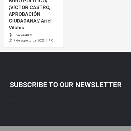
BURÓ POLÍTICO/
¡VÍCTOR CASTRO,
APROBACIÓN
CIUDADANA!/ Ariel
Vilchis
BitacoraBCS
7 de agosto de 2026
0
SUBSCRIBE TO OUR NEWSLETTER
[mc4wp_form id="206"]