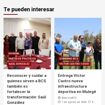
Te pueden interesar
MORENA
PARTIDOS POLÍTICOS
GOBIERNO BCS
SAÚL GONZÁLEZ
VÍCTOR CASTRO COSÍO
Reconocer y cuidar a
Entrega Víctor
quienes sirven a BCS
Castro nueva
también es
infraestructura
fortalecer la
deportiva en Mulegé
transformación: Saúl
BitacoraBCS
González
7 de agosto de 2026
0