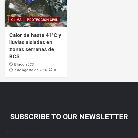
CLIMA
PROTECCION CIVIL
Calor de hasta 41°C y
lluvias aisladas en
zonas serranas de
BCS
BitacoraBCS
7 de agosto de 2026
0
SUBSCRIBE TO OUR NEWSLETTER
[mc4wp_form id="206"]