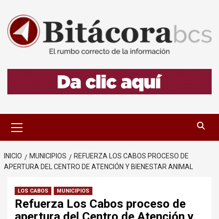
Saltar
al
contenido
Menú
primario
INICIO
MUNICIPIOS
REFUERZA LOS CABOS PROCESO DE
APERTURA DEL CENTRO DE ATENCIÓN Y BIENESTAR ANIMAL
LOS CABOS
MUNICIPIOS
Refuerza Los Cabos proceso de
apertura del Centro de Atención y