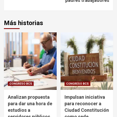
padres trabajadores
Más historias
CONGRESO BCS
CONGRESO BCS
Analizan propuesta
Impulsan iniciativa
para dar una hora de
para reconocer a
estudios a
Ciudad Constitución
servidores públicos
como sede