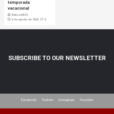
temporada
vacacional
BitacoraBCS
6 de agosto de 2026
0
SUBSCRIBE TO OUR NEWSLETTER
[mc4wp_form id="206"]
Facebook
Twitter
Instagram
Youtube