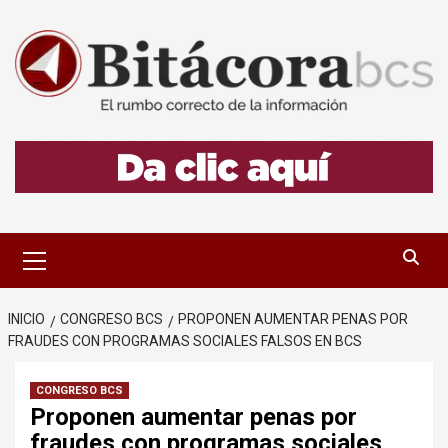
Saltar
al
contenido
Menú
primario
INICIO
CONGRESO BCS
PROPONEN AUMENTAR PENAS POR
FRAUDES CON PROGRAMAS SOCIALES FALSOS EN BCS
CONGRESO BCS
Proponen aumentar penas por
fraudes con programas sociales